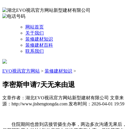
网站首页
关于我们
装修建材知识
装修建材百科
联系我们
EVO视讯官方网站
>
装修建材知识
>
李密斯申请7天无来由退
文章作者：湖北EVO视讯官方网站新型建材有限公司
文章来
源：http://www.jishengtongda.com
发布时间：2026-04-01 19:59
住院期间也曾到店接管摄生办事，两边多次沟通无果后，