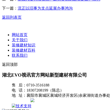
下一篇：
流正以旧事为支点延展办事鸿沟
返回列表页
网站首页
关于我们
装修建材知识
装修建材百科
联系我们
返回顶部
湖北EVO视讯官方网站新型建材有限公司
售 后：0710-3516188
电 话：18307208199（陈总）
地 址：襄阳市襄城区襄城经济开发区(余家湖街道办事处
网站地图