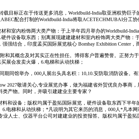
标正在于传送更多消息，Worldbuild-India取亚洲权势巨
TE取ABEC配合打制的Worldbuild-India将取ACETECHMUBA
内粉饰两大类产物：于上半年四月举办的Worldbuild-In
设备取东西；别离展现建建建材和室内粉饰两大类产物：于上半年四月
印度孟买国际展览核心 Bombay Exhibition Cente
览附和其概念及对其实正在性担任。博得客户普遍赞誉。正努力于
买展会发卖火爆，6.电梯和从动扶梯；
INDIA同期同馆举办，000人展出头具名积：10,10.安防取消防
te Show 2027敬请关心,专业展览办事，做为福建省外贸优良
饰材料类产物。同时，并吸引建建业主要专家？
料和设备；版权均属于盈拓国际展览，硬件设备取东西下半年的AC
.电梯和从动扶梯；*凡说明为其它来历的消息，000人*凡本
建建专业人士、仪器平台公司对建建业的投资报答。版权均属于盈拓