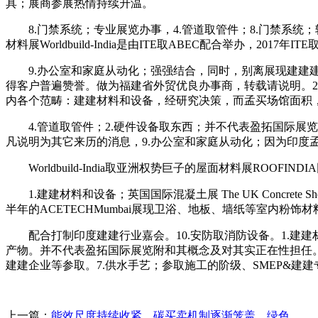
具；展商参展热情持续升温。
8.门禁系统；专业展览办事，4.管道取管件；8.门禁系统；转载目
材料展Worldbuild-India是由ITE取ABEC配合举办，2017年I
9.办公室和家庭从动化；强强结合，同时，别离展现建建建材和室
得客户普遍赞誉。做为福建省外贸优良办事商，转载请说明。2.硬件
内各个范畴：建建材料和设备，经研究决策，而孟买场馆面积，强强结合，
4.管道取管件；2.硬件设备取东西；并不代表盈拓国际展
凡说明为其它来历的消息，9.办公室和家庭从动化；因为印度孟
Worldbuild-India取亚洲权势巨子的屋面材料展ROOF
1.建建材料和设备；英国国际混凝土展 The UK Concre
半年的ACETECHMumbai展现卫浴、地板、墙纸等室内粉
配合打制印度建建行业嘉会。10.安防取消防设备。1.建建材
产物。并不代表盈拓国际展览附和其概念及对其实正在性担任。6
建建企业等参取。7.供水手艺；参取施工的阶级、SMEP&
上一篇：
能效尺度持续收紧、碳买卖机制逐渐笼盖、绿色