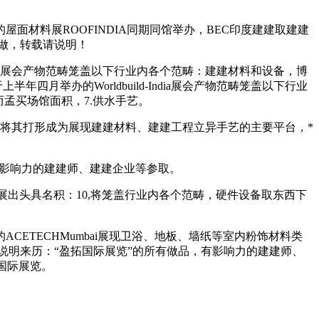
子的屋面材料展ROOFINDIA同期同馆举办，BEC印度建建取建建
I分工协做，转载请说明！
dia展会产物范畴笼盖以下行业内各个范畴：建建材料和设备，博
举办的Worldbuild-India展会产物范畴笼盖以下行业
r，而孟买场馆面积，7.供水手艺。
将其打形成为展现建建材料、建建工程立异手艺的主要平台，*
设备。有影响力的建建师、建建企业等参取。
办事商，展出头具名积：10,将笼盖行业内各个范畴，硬件设备取东西下
ETECHMumbai展现卫浴、地板、墙纸等室内粉饰材料类
网说明来历：“盈拓国际展览”的所有做品，有影响力的建建师、
国际展览。