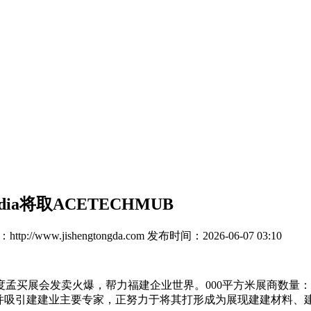
ndia将取ACETECHMUB
tp://www.jishengtongda.com
发布时间：2026-06-07 03:10
会发卖火爆，帮力福建企业世界。000平方米展商数量：800家展
BAI分工协做，并吸引建建业主要专家，正努力于将其打形成为展现建建材